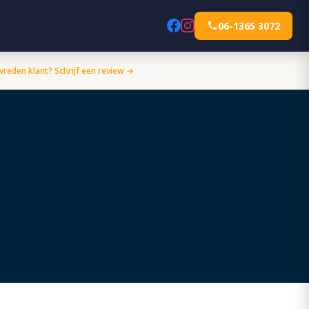
06-1365 3072
vreden klant? Schrijf een review →