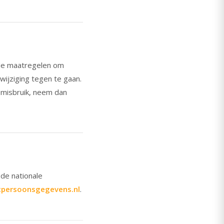
de maatregelen om
ijziging tegen te gaan.
n misbruik, neem dan
 de nationale
itpersoonsgegevens.nl
.