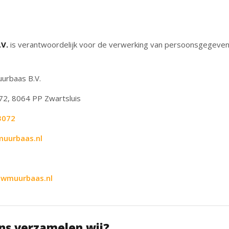
V.
is verantwoordelijk voor de verwerking van persoonsgegeve
rbaas B.V.
2, 8064 PP Zwartsluis
3072
uurbaas.nl
wmuurbaas.nl
s verzamelen wij?