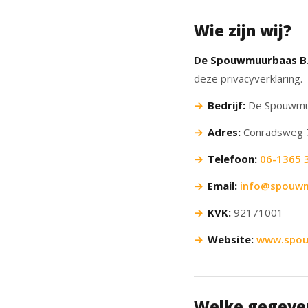
Wie zijn wij?
De Spouwmuurbaas B.
deze privacyverklaring.
Bedrijf:
De Spouwmuu
Adres:
Conradsweg 7
Telefoon:
06-1365 
Email:
info@spouwm
KVK:
92171001
Website:
www.spou
Welke gegeven