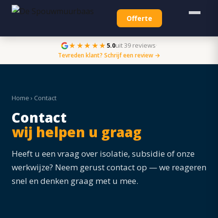
Offerte
★★★★★
5.0
uit 39 reviews
·
Tevreden klant? Schrijf een review →
Home
› Contact
Contact
wij helpen u graag
Heeft u een vraag over isolatie, subsidie of onze
werkwijze? Neem gerust contact op — we reageren
snel en denken graag met u mee.