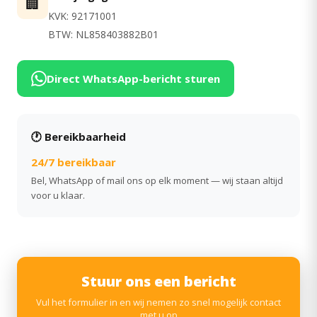
🏢
KVK: 92171001
BTW: NL858403882B01
Direct WhatsApp-bericht sturen
🕐 Bereikbaarheid
24/7 bereikbaar
Bel, WhatsApp of mail ons op elk moment — wij staan altijd
voor u klaar.
Stuur ons een bericht
Vul het formulier in en wij nemen zo snel mogelijk contact
met u op